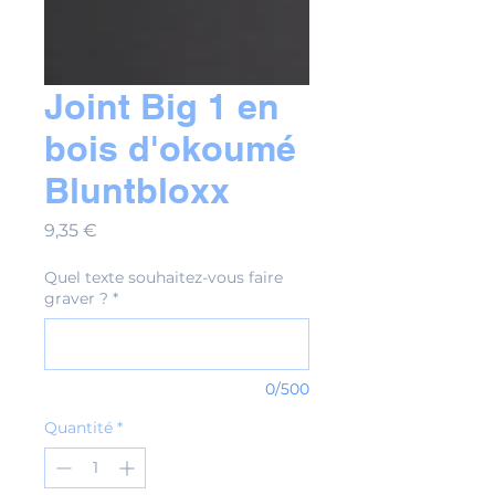
Joint Big 1 en
bois d'okoumé
Bluntbloxx
Prix
9,35 €
Quel texte souhaitez-vous faire
graver ?
*
0/500
Quantité
*