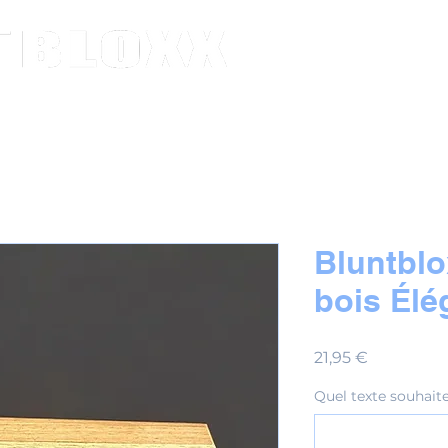
Bluntbl
bois Élé
Prix
21,95 €
Quel texte souhaite