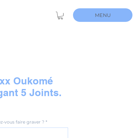
MENU
oxx Oukomé
gant 5 Joints.
z-vous faire graver ?
*