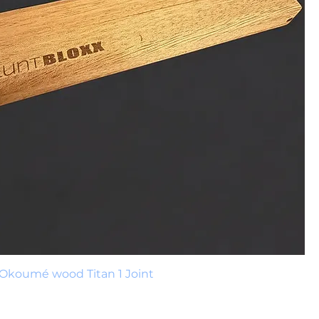
 Okoumé wood Titan 1 Joint