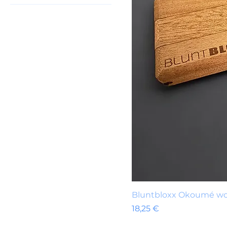
Bluntbloxx Okoumé woo
Precio
18,25 €